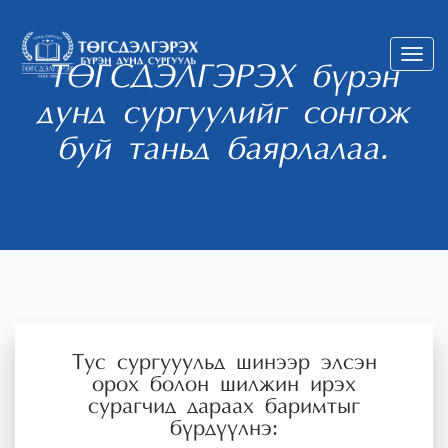
Toggl
ТӨГСДЭЛГЭРЭХ бүрэн
navig
дунд сургуулийг сонгож
буй таньд баярлалаа.
Тус сургууульд шинээр элсэн
орох болон шилжин ирэх
сурагчид дараах баримтыг
бүрдүүлнэ: