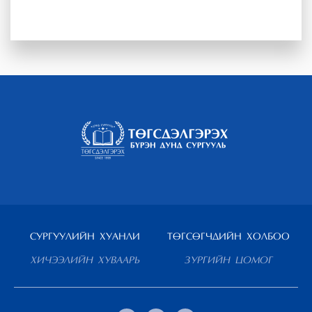
СУРГУУЛИЙН ХУАНЛИ
ТӨГСӨГЧДИЙН ХОЛБОО
ХИЧЭЭЛИЙН ХУВААРЬ
ЗУРГИЙН ЦОМОГ