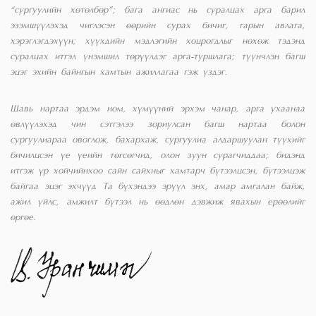
“сургуулийн хөтөлбөр”; бага ангиас нь суралцах арга барил
эзэмшүүлэхэд чиглэсэн өөрийн сурах бичиг, гарын авлага,
хэрэглэгдэхүүн; хүүхдийн мэдлэгийн хоцрогдлыг нөхөж тэдэнд
суралцах итгэл үнэмшил төрүүлдэг арга-туршлага; түүнчлэн багш
эцэг эхийн байнгын хамтын ажиллагаа гэж үздэг.
Шавь нартаа эрдэм ном, хүмүүний эрхэм чанар, арга ухаанаа
өвлүүлэхэд чин сэтгэлээ зориулсан багш нартаа болон
сургуулиараа овоглож, бахархаж, сургуулиа алдаршуулан түүхийг
бичилцсэн үе үеийн төгсөгчид, олон зуун сурагчиддаа; бидэнд
итгэж үр хойчийнхоо сайн сайхныг хамтарч бүтээлцсэн, бүтээлцэж
байгаа эцэг эхчүүд Та бүхэндээ эрүүл энх, амар амгалан байж,
ажил үйлс, амжилт бүтээл нь өөдлөн дэвжиж явахын ерөөлийг
өргөе.