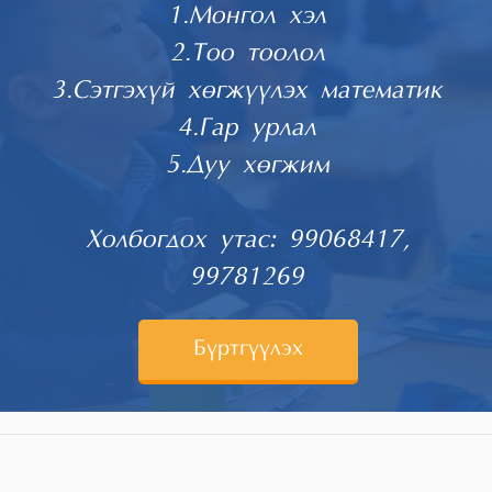
1.Монгол хэл
2.Тоо тоолол
3.Сэтгэхүй хөгжүүлэх математик
4.Гар урлал
5.Дуу хөгжим
Холбогдох утас: 99068417,
99781269
Бүртгүүлэх