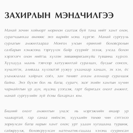
ЗАХИРЛЫН МЭНДЧИЛГЭЭ
Манай зочин хойморт морилон саатаж буй танд нийт хамт олон,
сурагчдынхаа өмнөөс энэ өдрийн мэнд хүргэе. Манай сургууль
сурлагын амжилтаараа Монгол улсын ерөнхий боловсролын
салбарын хэмжээнд тэргүүлэх байр суурийг эзэлж, улсад болон
хэрэглэгч олон нийтэд хүлээн зөвшөөрөгдөхүйц түвшинд хүрлээ.
Хүүхдүүд маань тэвчээр хатуужилтай суралцах, бусдыг сонсох,
хүндэтгэх, аливаад хүлээцтэй уужуу ухаанаар хандах, эх хэл, ёс
уламжлалаа хайрлах соёл, зан төлөвт алхам алхмаар суралцаж
байна. Энэ бүхэн бол нь багш, сурагч, эцэг эхийн хамтын хүчин
чармайлтын үр дүн, нүдэнд үзэгдэж, гарт баригдах ололт амжилт,
манай сургуулийн зүй ёсны бахархал юм.
Бидний ололт амжилтын үндэс нь мэргэжлийн өндөр ур
чадвартай, гар санаа нийлсэн, хүүхдийн төлөө чин сэтгэлээ
зориулсан багш нарын хамт олон; урт удаан хугацаанд туршиж,
сайжруулж, боловсруулсан математик-гадаад хэлэнд суурилсан