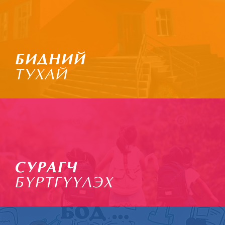
БИДНИЙ
ТУХАЙ
СУРАГЧ
БҮРТГҮҮЛЭХ